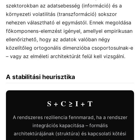
szektorokban az adatsebesség (információ) és a
környezeti volatilitás (transzformáció) sokszor
nehezen választható el egymástól. Ennek megoldása
főkomponens-elemzést igényel, amellyel empirikusan
ellenőrizhető, hogy az adatok valóban négy
közelítőleg ortogonális dimenzióba csoportosulnak-e
– vagy az elméleti architektúrát felül kell vizsgálni.
A stabilitási heurisztika
S + C ≥ I + T
A rendszeres reziliencia fennmarad, ha a rendszer
integrációs kapacitása – formális
architektúrájának (struktúra) és kapcsolati kötési