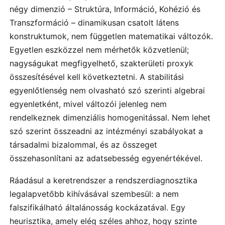
négy dimenzió – Struktúra, Információ, Kohézió és
Transzformáció – dinamikusan csatolt látens
konstruktumok, nem független matematikai változók.
Egyetlen eszközzel nem mérhetők közvetlenül;
nagyságukat megfigyelhető, szakterületi proxyk
összesítésével kell következtetni. A stabilitási
egyenlőtlenség nem olvasható szó szerinti algebrai
egyenletként, mivel változói jelenleg nem
rendelkeznek dimenziális homogenitással. Nem lehet
szó szerint összeadni az intézményi szabályokat a
társadalmi bizalommal, és az összeget
összehasonlítani az adatsebesség egyenértékével.
Ráadásul a keretrendszer a rendszerdiagnosztika
legalapvetőbb kihívásával szembesül: a nem
falszifikálható általánosság kockázatával. Egy
heurisztika, amely elég széles ahhoz, hogy szinte