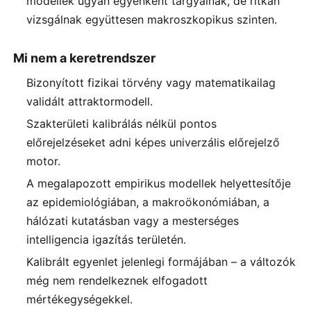
modellek ugyan egyenként tárgyalnak, de ritkán
vizsgálnak együttesen makroszkopikus szinten.
Mi nem a keretrendszer
Bizonyított fizikai törvény vagy matematikailag
validált attraktormodell.
Szakterületi kalibrálás nélkül pontos
előrejelzéseket adni képes univerzális előrejelző
motor.
A megalapozott empirikus modellek helyettesítője
az epidemiológiában, a makroökonómiában, a
hálózati kutatásban vagy a mesterséges
intelligencia igazítás területén.
Kalibrált egyenlet jelenlegi formájában – a változók
még nem rendelkeznek elfogadott
mértékegységekkel.