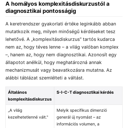
A homályos komplexitásdiskurzustól a
diagnosztikai pontosságig
A keretrendszer gyakorlati értéke leginkább abban
mutatkozik meg, milyen minőségű kérdéseket tesz
lehetővé. A „komplexitásdiskurzus" tartós kudarca
nem az, hogy téves lenne – a világ valóban komplex
–, hanem az, hogy nem diagnosztikai. Azonosít egy
állapotot anélkül, hogy meghatározná annak
mechanizmusát vagy beavatkozásra mutatna. Az
alábbi táblázat szemlélteti a váltást.
Általános
S-I-C-T diagnosztikai kérdés
komplexitásdiskurzus
„A világ
Melyik specifikus dimenzió
kezelhetetlenné vált."
generál új nyomást – az
információs volumen, a