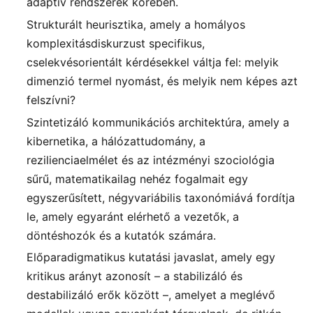
adaptív rendszerek körében.
Strukturált heurisztika, amely a homályos
komplexitásdiskurzust specifikus,
cselekvésorientált kérdésekkel váltja fel: melyik
dimenzió termel nyomást, és melyik nem képes azt
felszívni?
Szintetizáló kommunikációs architektúra, amely a
kibernetika, a hálózattudomány, a
rezilienciaelmélet és az intézményi szociológia
sűrű, matematikailag nehéz fogalmait egy
egyszerűsített, négyvariábilis taxonómiává fordítja
le, amely egyaránt elérhető a vezetők, a
döntéshozók és a kutatók számára.
Előparadigmatikus kutatási javaslat, amely egy
kritikus arányt azonosít – a stabilizáló és
destabilizáló erők között –, amelyet a meglévő