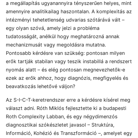
a megállapítás ugyanannyira tényszerűen helyes, mint
amennyire analitikailag haszontalan. A komplexitás az
intézményi tehetetlenség udvarias szótárává vált –
egy olyan szóvá, amely jelzi a probléma
tudatosságát, anélkül hogy meghatározná annak
mechanizmusát vagy megoldásra mutatna.
Pontosabb kérdésre van szükség: pontosan milyen
erők tartják stabilan vagy teszik instabillá a rendszert
nyomás alatt – és elég pontosan megnevezhetők-e
ezek az erők ahhoz, hogy diagnózis, megfigyelés és
beavatkozás lehetővé váljon?
Az S-I-C-T-keretrendszer erre a kérdésre kísérel meg
választ adni. Róth Miklós fejlesztette ki a budapesti
Roth Complexity Labban, és egy négydimenzós
diagnosztikai szókészletet javasol – Struktúra,
Információ, Kohézió és Transzformáció –, amelyet egy