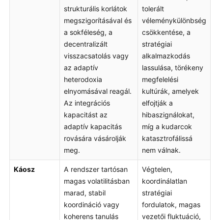
strukturális korlátok
tolerált
megszigorításával és
véleménykülönbség
a sokféleség, a
csökkentése, a
decentralizált
stratégiai
visszacsatolás vagy
alkalmazkodás
az adaptív
lassulása, törékeny
heterodoxia
megfelelési
elnyomásával reagál.
kultúrák, amelyek
Az integrációs
elfojtják a
kapacitást az
hibaszignálokat,
adaptív kapacitás
míg a kudarcok
rovására vásárolják
katasztrofálissá
meg.
nem válnak.
Káosz
A rendszer tartósan
Végtelen,
magas volatilitásban
koordinálatlan
marad, stabil
stratégiai
koordináció vagy
fordulatok, magas
koherens tanulás
vezetői fluktuáció,