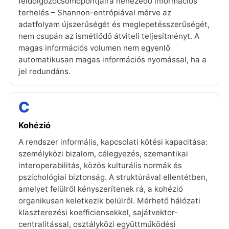
feldolgozócsomópontjaira nehezedő információs
terhelés – Shannon-entrópiával mérve az
adatfolyam újszerűségét és meglepetésszerűségét,
nem csupán az ismétlődő átviteli teljesítményt. A
magas információs volumen nem egyenlő
automatikusan magas információs nyomással, ha a
jel redundáns.
C
Kohézió
A rendszer informális, kapcsolati kötési kapacitása:
személyközi bizalom, célegyezés, szemantikai
interoperabilitás, közös kulturális normák és
pszichológiai biztonság. A struktúrával ellentétben,
amelyet felülről kényszerítenek rá, a kohézió
organikusan keletkezik belülről. Mérhető hálózati
klaszterezési koefficiensekkel, sajátvektor-
centralitással, osztályközi együttműködési