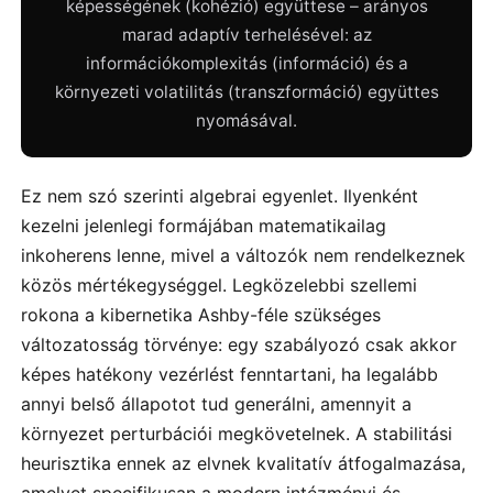
képességének (kohézió) együttese – arányos
marad adaptív terhelésével: az
információkomplexitás (információ) és a
környezeti volatilitás (transzformáció) együttes
nyomásával.
Ez nem szó szerinti algebrai egyenlet. Ilyenként
kezelni jelenlegi formájában matematikailag
inkoherens lenne, mivel a változók nem rendelkeznek
közös mértékegységgel. Legközelebbi szellemi
rokona a kibernetika Ashby-féle szükséges
változatosság törvénye: egy szabályozó csak akkor
képes hatékony vezérlést fenntartani, ha legalább
annyi belső állapotot tud generálni, amennyit a
környezet perturbációi megkövetelnek. A stabilitási
heurisztika ennek az elvnek kvalitatív átfogalmazása,
amelyet specifikusan a modern intézményi és