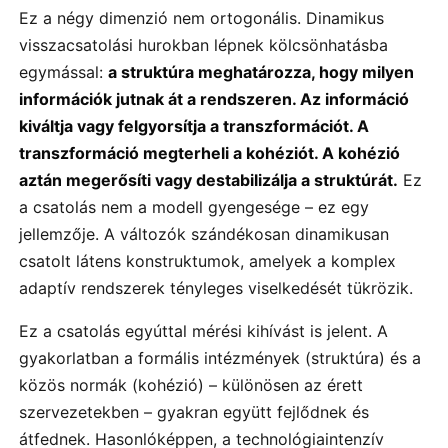
Ez a négy dimenzió nem ortogonális. Dinamikus
visszacsatolási hurokban lépnek kölcsönhatásba
egymással:
a struktúra meghatározza, hogy milyen
információk jutnak át a rendszeren. Az információ
kiváltja vagy felgyorsítja a transzformációt. A
transzformáció megterheli a kohéziót. A kohézió
aztán megerősíti vagy destabilizálja a struktúrát.
Ez
a csatolás nem a modell gyengesége – ez egy
jellemzője. A változók szándékosan dinamikusan
csatolt látens konstruktumok, amelyek a komplex
adaptív rendszerek tényleges viselkedését tükrözik.
Ez a csatolás egyúttal mérési kihívást is jelent. A
gyakorlatban a formális intézmények (struktúra) és a
közös normák (kohézió) – különösen az érett
szervezetekben – gyakran együtt fejlődnek és
átfednek. Hasonlóképpen, a technológiaintenzív