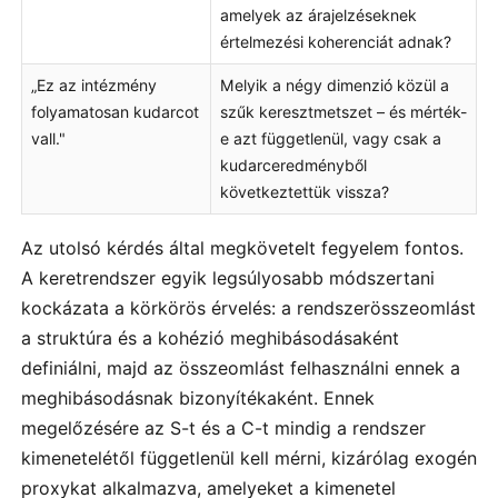
amelyek az árajelzéseknek
értelmezési koherenciát adnak?
„Ez az intézmény
Melyik a négy dimenzió közül a
folyamatosan kudarcot
szűk keresztmetszet – és mérték-
vall."
e azt függetlenül, vagy csak a
kudarceredményből
következtettük vissza?
Az utolsó kérdés által megkövetelt fegyelem fontos.
A keretrendszer egyik legsúlyosabb módszertani
kockázata a körkörös érvelés: a rendszerösszeomlást
a struktúra és a kohézió meghibásodásaként
definiálni, majd az összeomlást felhasználni ennek a
meghibásodásnak bizonyítékaként. Ennek
megelőzésére az S-t és a C-t mindig a rendszer
kimenetelétől függetlenül kell mérni, kizárólag exogén
proxykat alkalmazva, amelyeket a kimenetel