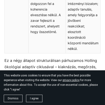
dolgozzon fel a
intézményi bizalom;
koherencia
adaptív tanulás,
elvesztése nélkül. A
amely felgyorsítja a
zavar fejleszti a
jövőbeni
rendszert, ahelyett
reakciókat;
hogy összetörné.
elosztott
koordináció
központi mandátum
nélkül.
Ez a négy állapot strukturálisan párhuzamos Holling
ökológiai adaptív ciklusával – kiaknázás, megőrzés,
felszabadulás és reorganizáció –, bár nem azonos
This website uses cookies to ensure that you have the best possible
leképezések. Részben Ashby kibernetikai
experience when visiting the website. View our
privacy policy
for more
information about this. To accept the use of non-essential cookies, please
keretrendszerét is magukban foglalják a szabályozási
click "I agree"
kudarcra vonatkozóan. Amit az S-I-C-T-tipológia
hozzátesz, az az állapotátmeneteket hajtó erők
Dismiss
I agree
specifikus négydimenzós taxonómiája, amelyet sem