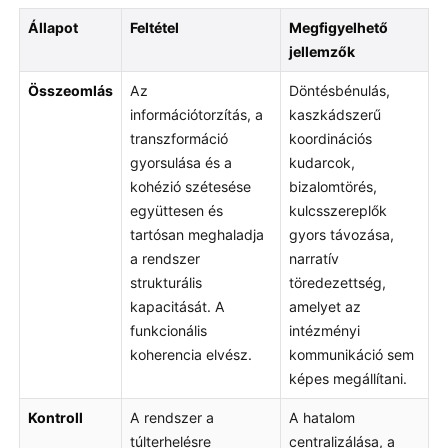
Állapot
Feltétel
Megfigyelhető
jellemzők
Összeomlás
Az
Döntésbénulás,
információtorzítás, a
kaszkádszerű
transzformáció
koordinációs
gyorsulása és a
kudarcok,
kohézió szétesése
bizalomtörés,
együttesen és
kulcsszereplők
tartósan meghaladja
gyors távozása,
a rendszer
narratív
strukturális
töredezettség,
kapacitását. A
amelyet az
funkcionális
intézményi
koherencia elvész.
kommunikáció sem
képes megállítani.
Kontroll
A rendszer a
A hatalom
túlterhelésre
centralizálása, a