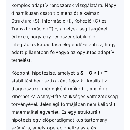
komplex adaptív rendszerek vizsgálatára. Négy
dinamikusan csatolt dimenziót alkalmaz –
Struktúra (S), Információ (I), Kohézió (C) és
Transzformáció (T) –, amelyek segítségével
értékeli, hogy egy rendszer stabilizáló
integrációs kapacitása elegendő-e ahhoz, hogy
adott pillanatban felvegye az együttes adaptív
terhelést.
Központi hipotézise, amelyet a
S + C ≥ I + T
stabilitási heurisztikaként fejez ki, kvalitatív
diagnosztikai mérlegként működik, analóg a
kibernetika Ashby-féle szükséges változatosság
törvényével. Jelenlegi formájában nem kalibrált
matematikai egyenlet. Ez egy strukturált
hipotézis egy előparadigmatikus tartomány
számára, amely operacionalizálásra és