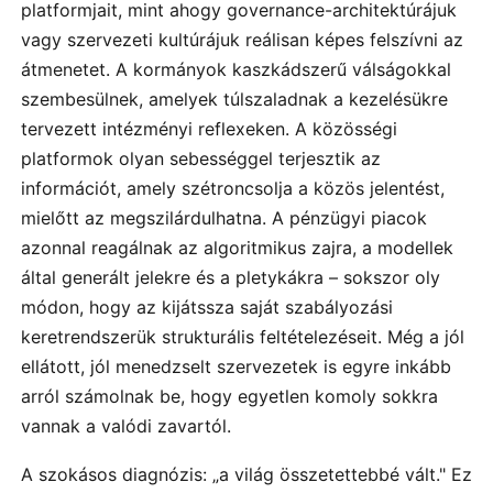
platformjait, mint ahogy governance-architektúrájuk
vagy szervezeti kultúrájuk reálisan képes felszívni az
átmenetet. A kormányok kaszkádszerű válságokkal
szembesülnek, amelyek túlszaladnak a kezelésükre
tervezett intézményi reflexeken. A közösségi
platformok olyan sebességgel terjesztik az
információt, amely szétroncsolja a közös jelentést,
mielőtt az megszilárdulhatna. A pénzügyi piacok
azonnal reagálnak az algoritmikus zajra, a modellek
által generált jelekre és a pletykákra – sokszor oly
módon, hogy az kijátssza saját szabályozási
keretrendszerük strukturális feltételezéseit. Még a jól
ellátott, jól menedzselt szervezetek is egyre inkább
arról számolnak be, hogy egyetlen komoly sokkra
vannak a valódi zavartól.
A szokásos diagnózis: „a világ összetettebbé vált." Ez