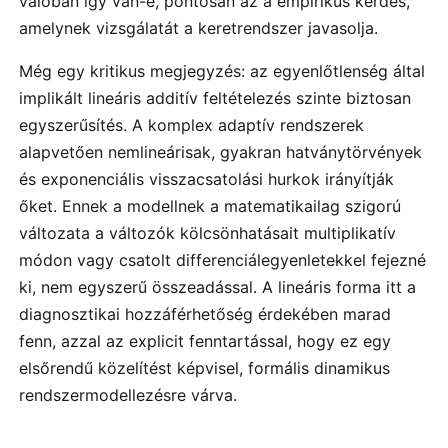
valóban így van-e, pontosan az a empirikus kérdés,
amelynek vizsgálatát a keretrendszer javasolja.
Még egy kritikus megjegyzés: az egyenlőtlenség által
implikált lineáris additív feltételezés szinte biztosan
egyszerűsítés. A komplex adaptív rendszerek
alapvetően nemlineárisak, gyakran hatványtörvények
és exponenciális visszacsatolási hurkok irányítják
őket. Ennek a modellnek a matematikailag szigorú
változata a változók kölcsönhatásait multiplikatív
módon vagy csatolt differenciálegyenletekkel fejezné
ki, nem egyszerű összeadással. A lineáris forma itt a
diagnosztikai hozzáférhetőség érdekében marad
fenn, azzal az explicit fenntartással, hogy ez egy
elsőrendű közelítést képvisel, formális dinamikus
rendszermodellezésre várva.