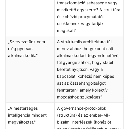
transzformáció sebessége vagy
mindkettő egyszerre? A struktúra
és kohézió proxymutatói
csökkennek vagy tartják
magukat?
„Szervezetünk nem
A strukturális architektúra túl
elég gyorsan
merev ahhoz, hogy koordinált
alkalmazkodik."
alkalmazkodást tegyen lehetővé,
túl gyenge ahhoz, hogy stabil
keretet nyújtson, vagy a
kapcsolati kohézió nem képes
azt az összehangoltságot
fenntartani, amely kollektív
mozgáshoz szükséges?
„A mesterséges
A governance-protokollok
intelligencia mindent
(struktúra) és az ember–MI-
megváltoztat."
bizalmi interfészek (kohézió)
olyan ütemben fejlődnek-e, amely