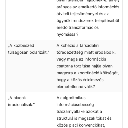
arányos az emelkedő információs
átviteli teljesítménnyel és az
ügynöki rendszerek telepítéséből
eredő transzformációs
nyomással?
„A közbeszéd
A kohézió a társadalmi
túlságosan polarizált."
töredezettség miatt erodálódik,
vagy maga az információs
csatorna torzítása hajtja olyan
magasra a koordináció költségét,
hogy a közös értelmezés
elérhetetlenné válik?
„A piacok
Az algoritmikus
irracionálisak."
információsebesség
túlszárnyalta-e azokat a
strukturális megszakítókat és
közös piaci konvenciókat,