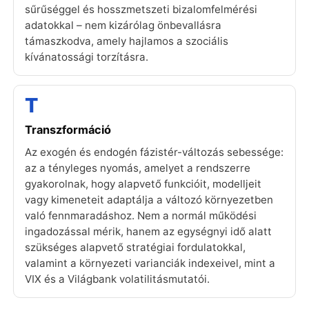
sűrűséggel és hosszmetszeti bizalomfelmérési
adatokkal – nem kizárólag önbevallásra
támaszkodva, amely hajlamos a szociális
kívánatossági torzításra.
T
Transzformáció
Az exogén és endogén fázistér-változás sebessége:
az a tényleges nyomás, amelyet a rendszerre
gyakorolnak, hogy alapvető funkcióit, modelljeit
vagy kimeneteit adaptálja a változó környezetben
való fennmaradáshoz. Nem a normál működési
ingadozással mérik, hanem az egységnyi idő alatt
szükséges alapvető stratégiai fordulatokkal,
valamint a környezeti varianciák indexeivel, mint a
VIX és a Világbank volatilitásmutatói.