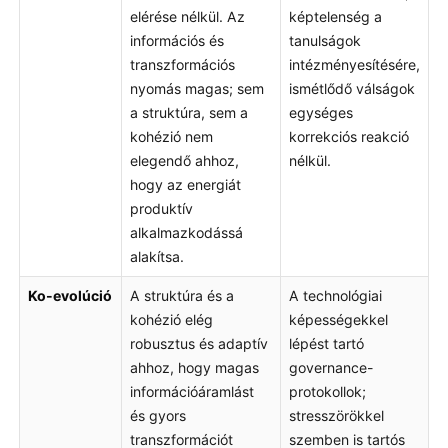
elérése nélkül. Az
képtelenség a
információs és
tanulságok
transzformációs
intézményesítésére,
nyomás magas; sem
ismétlődő válságok
a struktúra, sem a
egységes
kohézió nem
korrekciós reakció
elegendő ahhoz,
nélkül.
hogy az energiát
produktív
alkalmazkodássá
alakítsa.
Ko-evolúció
A struktúra és a
A technológiai
kohézió elég
képességekkel
robusztus és adaptív
lépést tartó
ahhoz, hogy magas
governance-
információáramlást
protokollok;
és gyors
stresszörökkel
transzformációt
szemben is tartós