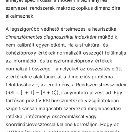
szervezeti rendszerek makroszkopikus dimenzióira
alkalmaznak.
A legszigorúbb védhető értelmezés: a heurisztika
dimenziómentes diagnosztikai indexként
működik,
nem kalibrált egyenletként. Ha a struktúra- és
kohézióproxy-értékek normalizált összegét felülmúlja
az információ- és transzformációproxy-értékek
normalizált összege – amelyeket az összesítés előtt
z-értékekre alakítanak át a dimenziós probléma
feloldásához –, az eredmény, a Rendszer-stresszindex
(RSI = [I + T] − [S + C]), iránymutató jelzést ad. Egy
tartósan pozitív RSI hosszmetszeti vizsgálatokban
szignifikánsan magasabb szervezeti meghibásodási
rátákkal, intézményi összeomlással vagy
koordinációvesztéssel kellene korreláljon. Hogy ez